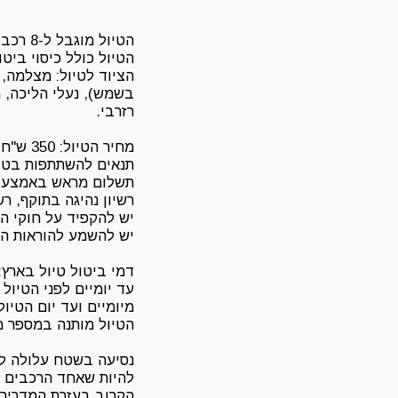
הטיול מוגבל ל-8 רכבים המקדים להזמין זוכה
הטיול כולל כיסוי ביטו
הציוד לטיול: מצלמה, 
רזרבי.
מחיר הטיול: 350 ש"ח לרכב
תנאים להשתתפות בטיו
תשלום מראש באמצעות 
רשיון נהיגה בתוקף, ר
יש להקפיד על חוקי ה
יש להשמע להוראות ה
דמי ביטול טיול בארץ:
עד יומיים לפני הטיול 25% ממחיר הטיול
מיומיים ועד יום הטיול 50% ממחיר הטיו
הטיול מותנה במספר מינמום
נסיעה בשטח עלולה לגר
להיות שאחד הרכבים י
הקרוב בעזרת המדריך 